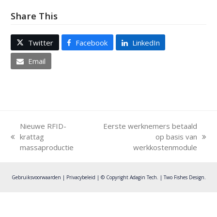
Share This
Twitter
Facebook
LinkedIn
Email
Nieuwe RFID-
Eerste werknemers betaald
krattag
op basis van
previous
next
massaproductie
werkkostenmodule
post:
post:
Gebruiksvoorwaarden
|
Privacybeleid
| © Copyright Adagin Tech. |
Two Fishes Design
.