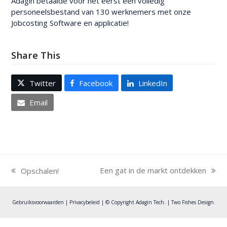
Adagin betaalde voor het eerst een volledig
personeelsbestand van 130 werknemers met onze
Jobcosting Software en applicatie!
Share This
Twitter
Facebook
LinkedIn
Email
Een gat in de markt ontdekken
Opschalen!
next
previous
post:
post:
Gebruiksvoorwaarden
|
Privacybeleid
| © Copyright Adagin Tech. |
Two Fishes Design
.