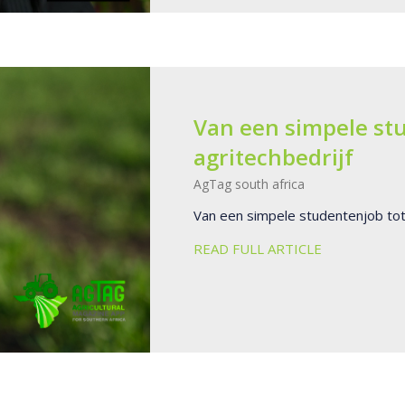
Van een simpele stu
agritechbedrijf
AgTag south africa
Van een simpele studentenjob tot
READ FULL ARTICLE