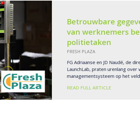
Betrouwbare gegeve
van werknemers bev
politietaken
FRESH PLAZA
FG Adriaanse en JD Naudé, de dire
LaunchLab, praten urenlang over w
managementsysteem op het veld e
READ FULL ARTICLE