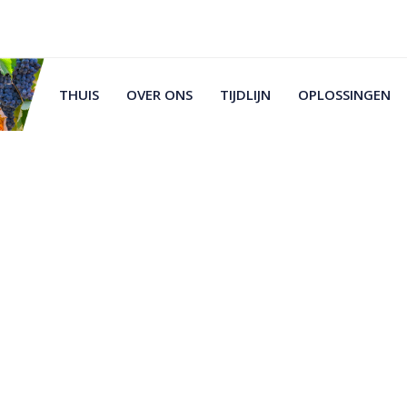
THUIS
OVER ONS
TIJDLIJN
OPLOSSINGEN
GIES
iging van
ndbouwtechnologieën,
en bruikbaar.