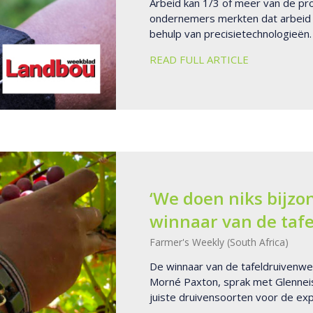
Arbeid kan 1/3 of meer van de pr
ondernemers merkten dat arbeid e
behulp van precisietechnologieën.
READ FULL ARTICLE
‘We doen niks bijzo
winnaar van de taf
Farmer's Weekly (South Africa)
De winnaar van de tafeldruivenweds
Morné Paxton, sprak met Glenneis
juiste druivensoorten voor de exp