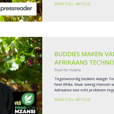
READ FULL ARTICLE
BUDDIES MAKEN VA
AFRIKAANS TECHNO
food for mzansi
Tegenwoordig bedient Adagin Tec
heel Afrika. Maar weinig mensen 
Adriaanse een echt probleem teg
READ FULL ARTICLE