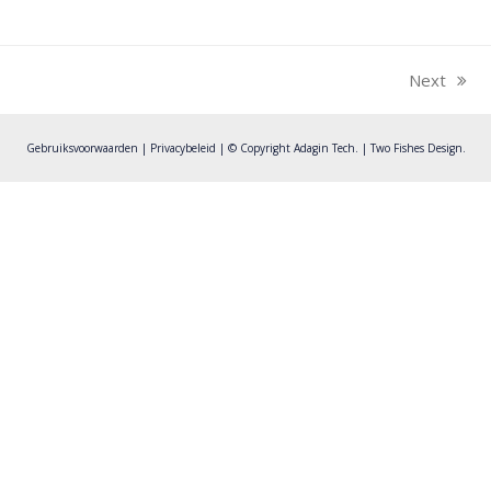
Next
next
post:
Gebruiksvoorwaarden
|
Privacybeleid
| © Copyright Adagin Tech. |
Two Fishes Design
.